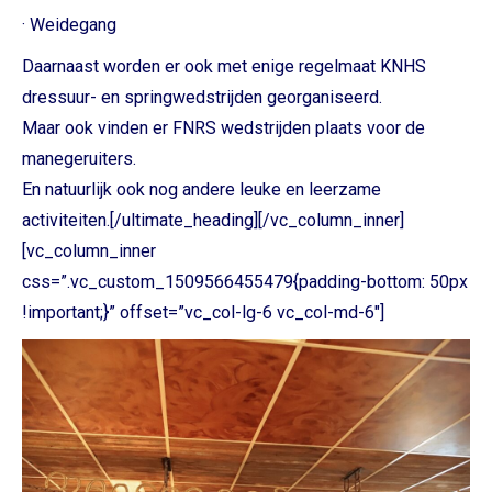
· Weidegang
Daarnaast worden er ook met enige regelmaat KNHS
dressuur- en springwedstrijden georganiseerd.
Maar ook vinden er FNRS wedstrijden plaats voor de
manegeruiters.
En natuurlijk ook nog andere leuke en leerzame
activiteiten.[/ultimate_heading][/vc_column_inner]
[vc_column_inner
css=”.vc_custom_1509566455479{padding-bottom: 50px
!important;}” offset=”vc_col-lg-6 vc_col-md-6″]