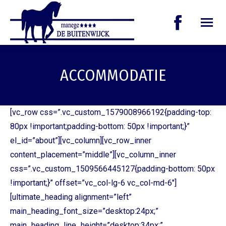
Facebook
page
ACCOMMODATIE
opens
in
new
[vc_row css=”.vc_custom_1579008966192{padding-top:
80px !important;padding-bottom: 50px !important;}”
window
el_id=”about”][vc_column][vc_row_inner
content_placement=”middle”][vc_column_inner
css=”.vc_custom_1509566445127{padding-bottom: 50px
!important;}” offset=”vc_col-lg-6 vc_col-md-6″]
[ultimate_heading alignment=”left”
main_heading_font_size=”desktop:24px;”
main_heading_line_height=”desktop:34px;”