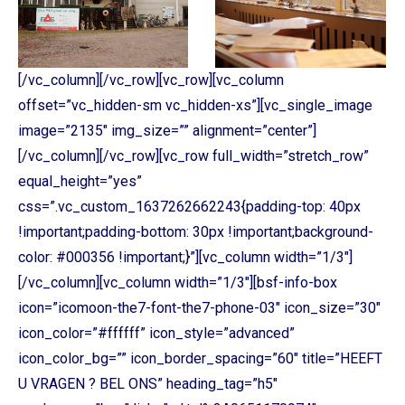
[/vc_column][/vc_row][vc_row][vc_column
offset=”vc_hidden-sm vc_hidden-xs”][vc_single_image
image=”2135″ img_size=”” alignment=”center”]
[/vc_column][/vc_row][vc_row full_width=”stretch_row”
equal_height=”yes”
css=”.vc_custom_1637262662243{padding-top: 40px
!important;padding-bottom: 30px !important;background-
color: #000356 !important;}”][vc_column width=”1/3″]
[/vc_column][vc_column width=”1/3″][bsf-info-box
icon=”icomoon-the7-font-the7-phone-03″ icon_size=”30″
icon_color=”#ffffff” icon_style=”advanced”
icon_color_bg=”” icon_border_spacing=”60″ title=”HEEFT
U VRAGEN ? BEL ONS” heading_tag=”h5″