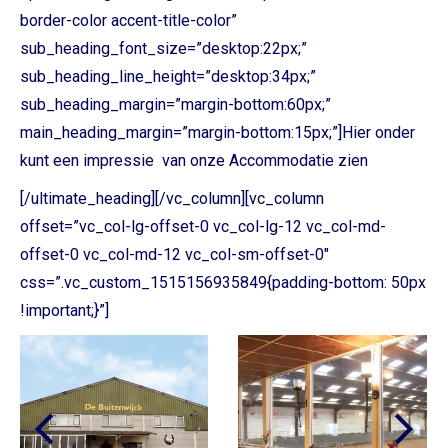
border-color accent-title-color”
sub_heading_font_size=”desktop:22px;”
sub_heading_line_height=”desktop:34px;”
sub_heading_margin=”margin-bottom:60px;”
main_heading_margin=”margin-bottom:15px;”]Hier onder
kunt een impressie van onze Accommodatie zien
[/ultimate_heading][/vc_column][vc_column
offset=”vc_col-lg-offset-0 vc_col-lg-12 vc_col-md-
offset-0 vc_col-md-12 vc_col-sm-offset-0″
css=”.vc_custom_1515156935849{padding-bottom: 50px
!important;}”]