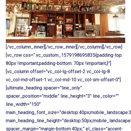
[/vc_column_inner][/vc_row_inner][/vc_column][/vc_row]
[vc_row css=”.vc_custom_1579198695835{padding-top:
80px !important;padding-bottom: 70px !important;}”]
[vc_column offset=”vc_col-lg-offset-2 vc_col-lg-8
vc_col-md-offset-1 vc_col-md-10 vc_col-sm-offset-0″]
[ultimate_heading spacer=”line_only”
spacer_position=”middle” line_height=”3″ line_color=””
line_width=”150″
main_heading_font_size=”desktop:40px;mobile_landscape:3
main_heading_line_height=”desktop:50px;mobile_landscape:
spacer_margin=”margin-bottom:40px;” el_class=”accent-